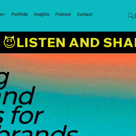
es
Portfolio
Insights
Podcast
Contact
 😈
g
and
 for
brands