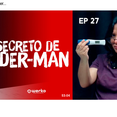
r...
Video
53:04
.. (te lo revelamos)
¿De quién 
Burger King
sa con un nuevo episodio de Cierre de