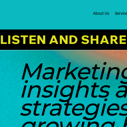
About Us
Servic
LISTEN AND SHARE
Marketin
insights 
strategies
growing 