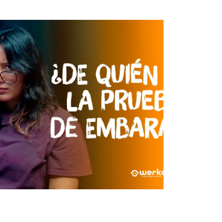
Play Video
01:05:05
es la prueba de embarazo?
 nos lo dice.