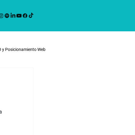
O y Posicionamiento Web
ting
Noticias Werko
a 