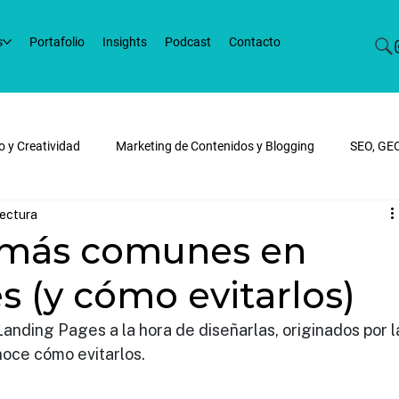
s
Portafolio
Insights
Podcast
Contacto
o y Creatividad
Marketing de Contenidos y Blogging
SEO, GE
lectura
ital y SEM
E-commerce y Desarrollo Web
Tendencias de Marke
s más comunes en
 (y cómo evitarlos)
nding Pages a la hora de diseñarlas, originados por l
noce cómo evitarlos.