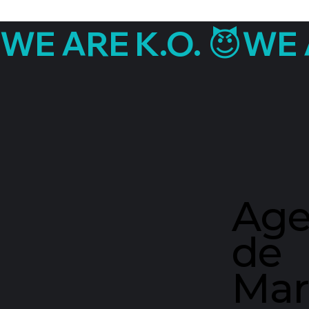
WE ARE K.O. 😈
Age
de
Mar