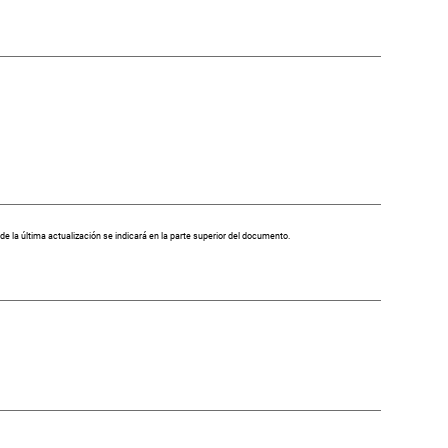
 la última actualización se indicará en la parte superior del documento.