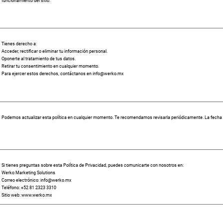
funcionamiento del sitio.
Tienes derecho a:
Acceder, rectificar o eliminar tu información personal.
Oponerte al tratamiento de tus datos.
Retirar tu consentimiento en cualquier momento.
Para ejercer estos derechos, contáctanos en
info@werko.mx
Podemos actualizar esta política en cualquier momento. Te recomendamos revisarla periódicamente. La fecha de
Si tienes preguntas sobre esta Política de Privacidad, puedes comunicarte con nosotros en:
Werko Marketing Solutions
Correo electrónico:
info@werko.mx
Teléfono: +52 81 2323 3310
Sitio web:
www.werko.mx