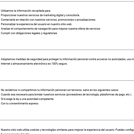
Utilizamos la información recopilada para:
Proporcionar nuestros servicios de marketing digital y consultoría.
Contactarte en relación con nuestros servicios, promociones o actualizaciones.
Personalizar la experiencia del usuario en nuestro sitio web.
Analizar el comportamiento de navegación para mejorar nuestra oferta de servicios.
Cumplir con obligaciones legales y regulatorias.
Adoptamos medidas de seguridad para proteger tu información personal contra accesos no autorizados, uso in
Internet o almacenamiento electrónico es 100% seguro.
No vendemos ni compartimos tu información personal con terceros, salvo en los siguientes casos:
Cuando sea necesario para brindar nuestros servicios (proveedores de tecnología, plataformas de pago, etc.).
Si lo exige la ley o una autoridad competente.
Con tu consentimiento expreso.
Nuestro sitio web utiliza cookies y tecnologías similares para mejorar la experiencia del usuario. Puedes confi