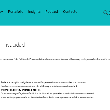
s
Portafolio
Insights
Podcast
Contacto
e Privacidad
s y usuarios. Esta Política de Privacidad describe cómo recopilamos, utilizamos y protegemos la información p
Podemos recopilar la siguiente información personal cuando interactúas con nosotros:
Nombre, correo electrónico, número de teléfono y otra información de contacto.
Información sobre tu empresa o negocio.
Datos de navegación, dirección IP, tipo de dispositivo y cookies cuando visitas nuestro sitio web.
Información proporcionada en formularios de contacto, suscripción a newsletters o encuestas.