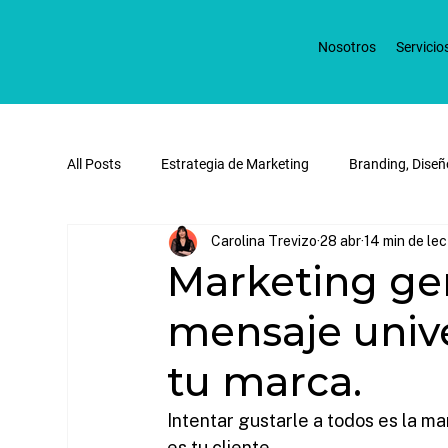
Nosotros
Servicio
All Posts
Estrategia de Marketing
Branding, Diseñ
Carolina Trevizo
28 abr
14 min de le
Redes Sociales y Marketing Digital
Publicidad Dig
Marketing gen
mensaje univ
tu marca.
Intentar gustarle a todos es la ma
es tu cliente.