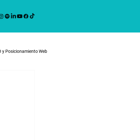
O y Posicionamiento Web
ting
Noticias Werko