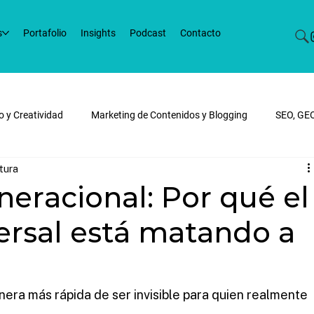
s
Portafolio
Insights
Podcast
Contacto
o y Creatividad
Marketing de Contenidos y Blogging
SEO, GE
ctura
ital y SEM
E-commerce y Desarrollo Web
Tendencias de Marke
eracional: Por qué el
ersal está matando a
nera más rápida de ser invisible para quien realmente 