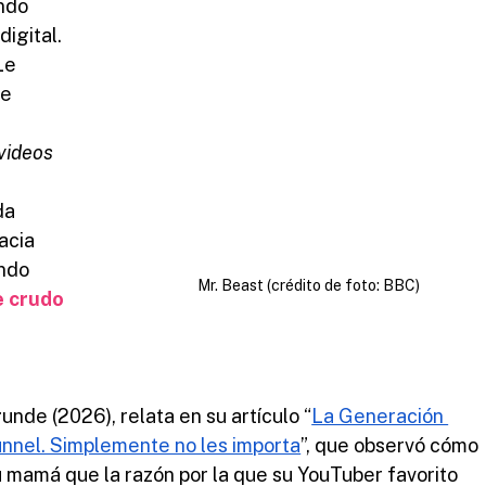
ndo 
igital.
 Le 
e 
videos 
da 
acia 
ndo 
Mr. Beast (crédito de foto: BBC)
e crudo
unde (2026), relata en su artículo “
La Generación 
unnel. Simplemente no les importa
”, que observó cómo 
u mamá que la razón por la que su YouTuber favorito 