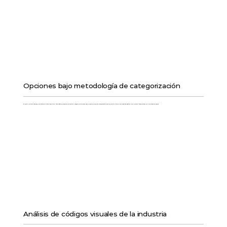
Opciones bajo metodología de categorización
En nuestro servicio de Naming, no nos limitamos a lanzar ideas al aire. Desarrollamos propuestas de nombres y slogans estructuradas bajo un riguroso proceso de categorización, lo que nos permite ofrecerte una amplia diversidad de rutas creativas fundamentadas en tu estrategia de negocio.
Análisis de códigos visuales de la industria