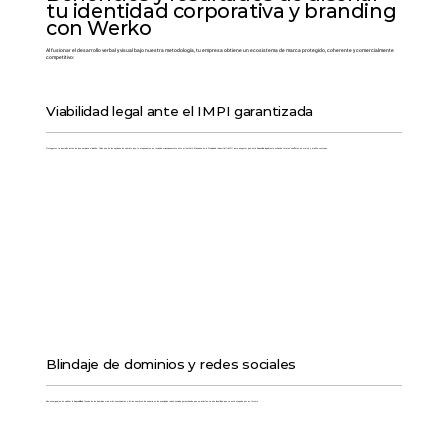
tu identidad corporativa y branding
con Werko
Al fusionar el desarrollo verbal y visual bajo nuestra metodología, tu empresa obtiene un ecosistema de marca protegido, coherente y comercialmente
competitivo:
Viabilidad legal ante el IMPI garantizada
Protegemos tu inversión antes de que empiece el diseño. Cada una de las opciones de nombre que te proponemos es revisada minuciosamente ante el Instituto Mexicano de la Propiedad Industrial (IMPI) para asegurar que esté disponible legalmente, evitando futuros conflictos de marca y multas costosas.
Blindaje de dominios y redes sociales
Nos encargamos de auditar la disponibilidad técnica de los dominios web más convenientes y de los nombres de usuario en las principales redes sociales, garantizando que no inviertas en una identidad que ya esté ocupada por un tercero.