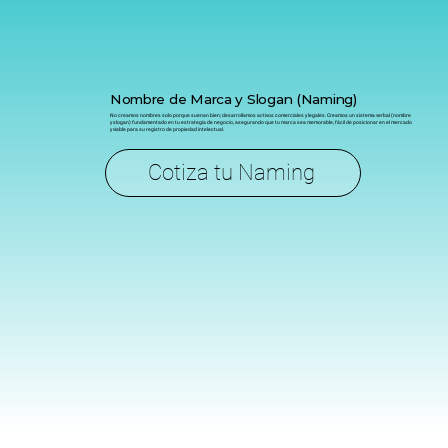
Nombre de Marca y Slogan (Naming)
No creamos nombres solo porque suenan bien; desarrollamos activos comerciales y legales. Creamos un sistema verbal (nombre
y slogan) fundamentado en tu estrategia de negocio, asegurando que tu marca sea memorable, fácil de posicionar en el mercado
y viable para su registro de propiedad intelectual.
Cotiza tu Naming