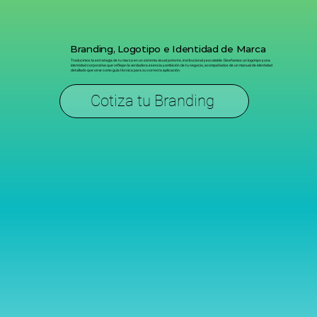
Branding, Logotipo e Identidad de Marca
Traducimos la estrategia de tu marca en un sistema visual potente, institucional y escalable. Diseñamos un logotipo y una
identidad corporativa que reflejan la verdadera esencia y ambición de tu negocio, acompañados de un manual de identidad
detallado que sirve como guía técnica para su correcta aplicación.
Cotiza tu Branding