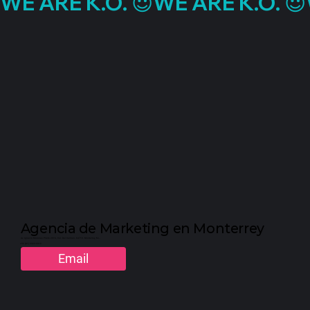
WE ARE K.O. 😈
Agencia de Marketing en Monterrey
Av. Ignacio Morones Prieto 2916, Col. Del Carmen. 64710. Monterrey, N.L.
+52 (81) 2323-3310
Email