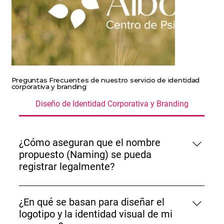
Preguntas Frecuentes de nuestro servicio de identidad
corporativa y branding
Diseño de Identidad Corporativa y Branding
¿Cómo aseguran que el nombre
propuesto (Naming) se pueda
registrar legalmente?
Aseguramos la viabilidad legal cruzando cada
propuesta de nombre y slogan con una revisión
¿En qué se basan para diseñar el
minuciosa en la base de datos del Instituto
logotipo y la identidad visual de mi