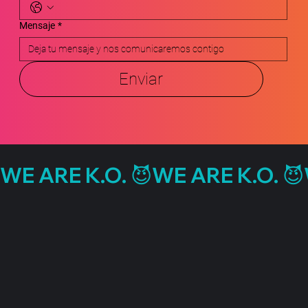
Mensaje
*
Enviar
WE ARE K.O. 😈