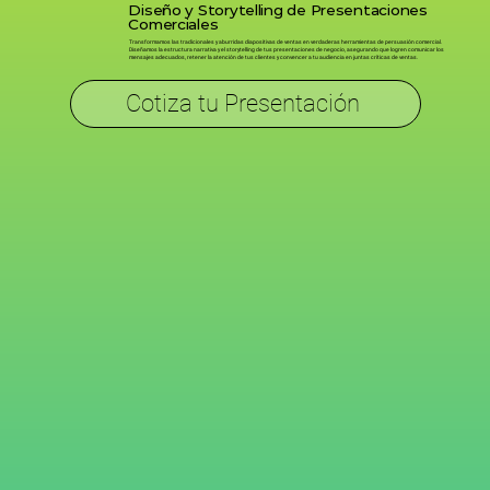
Diseño y Storytelling de Presentaciones
Comerciales
Transformamos las tradicionales y aburridas diapositivas de ventas en verdaderas herramientas de persuasión comercial.
Diseñamos la estructura narrativa y el storytelling de tus presentaciones de negocio, asegurando que logren comunicar los
mensajes adecuados, retener la atención de tus clientes y convencer a tu audiencia en juntas críticas de ventas.
Cotiza tu Presentación