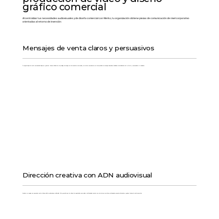
gráfico comercial
Al centralizar tus necesidades audiovisuales y de diseño comercial con Werko, tu organización obtiene piezas de comunicación de nivel corporativo
orientadas al retorno de inversión:
Mensajes de venta claros y persuasivos
Tu negocio dejará de emitir comunicación dispersa o genérica. Gracias al diseño de storytelling estratégico, tus herramientas comerciales y de ventas comunicarán con total precisión los mensajes adecuados, facilitando el entendimiento de tu oferta y convenciendo a tu audiencia.
Dirección creativa con ADN audiovisual
Accedes a un equipo con experiencia real en el desarrollo de producciones multimedia. Esto garantiza que tus videos de capacitación, comerciales o institucionales cuenten con estructuras narrativas profesionales, conceptos disruptivos y guiones técnicos de nivel corporativo.