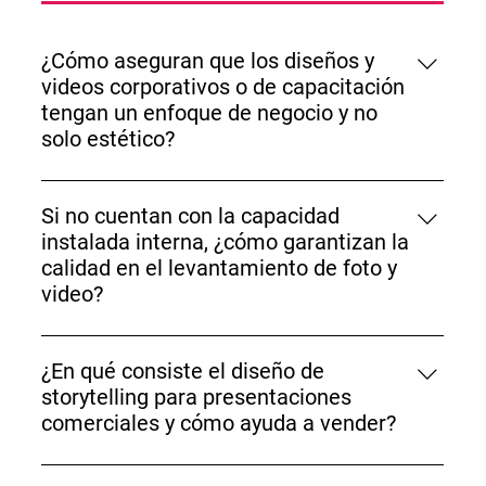
¿Cómo aseguran que los diseños y
videos corporativos o de capacitación
tengan un enfoque de negocio y no
solo estético?
Aseguramos el enfoque de negocio gracias a que
contamos con talento interno especializado con un
Si no cuentan con la capacidad
sólido background en producción audiovisual,
instalada interna, ¿cómo garantizan la
capaz de estructurar guiones técnicos y narrativos
calidad en el levantamiento de foto y
orientados específicamente a comunicar tus
video?
mensajes clave de forma clara, institucional y
Garantizamos la máxima calidad técnica
persuasiva.
coordinando la estrategia, la dirección creativa y el
¿En qué consiste el diseño de
guionismo de forma interna, mientras delegamos el
storytelling para presentaciones
levantamiento de material de foto o video a una
comerciales y cómo ayuda a vender?
sólida red de agencias aliadas y
Consiste en transformar las filminas de venta
freelancers altamente especializados. Este modelo