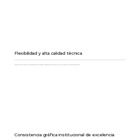
Flexibilidad y alta calidad técnica
Al combinar nuestra dirección estratégica interna con la capacidad instalada de nuestras agencias aliadas y especialistas, garantizamos el levantamiento de fotos y videos con tecnología de punta y la máxima calidad visual del mercado.
Consistencia gráfica institucional de excelencia