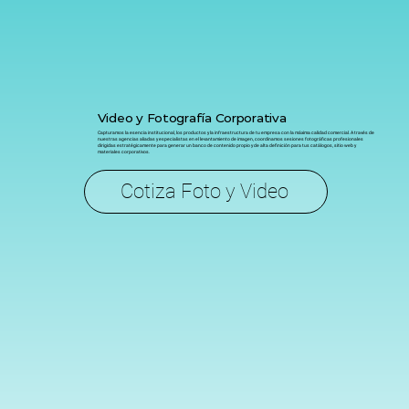
Video y Fotografía Corporativa
Capturamos la esencia institucional, los productos y la infraestructura de tu empresa con la máxima calidad comercial. A través de
nuestras agencias aliadas y especialistas en el levantamiento de imagen, coordinamos sesiones fotográficas profesionales
dirigidas estratégicamente para generar un banco de contenido propio y de alta definición para tus catálogos, sitio web y
materiales corporativos.
Cotiza Foto y Video