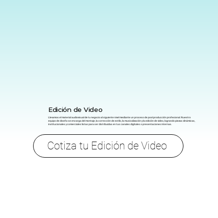
Edición de Video
Llevamos el material audiovisual de tu negocio al siguiente nivel mediante un proceso de postproducción profesional. Nuestro
equipo de diseño se encarga del montaje, la corrección de estilo, la musicalización y la edición de video, logrando piezas dinámicas,
institucionales y comerciales listas para ser distribuidas en tus canales digitales o presentaciones internas.
Cotiza tu Edición de Video