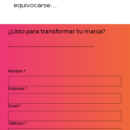
equivocarse
impulsa la
creatividad
¿Listo para transformar tu marca?
Agenda una asesoría gratis con la mejor agencia de marketing estratégico en Monterrey y llevemos tu negocio al siguiente nivel.
Nombre
*
Empresa
*
Email
*
Teléfono
*