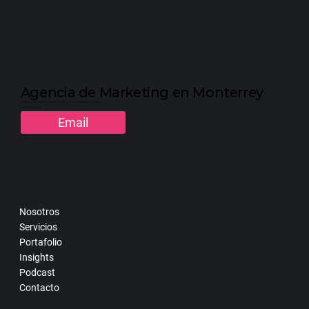
Agencia de Marketing en Monterrey
Av. Ignacio Morones Prieto 2916, Col. Del Carmen. 64710. Monterrey, N.L.
+52 (81) 2323-3310
Email
Nosotros
Servicios
Portafolio
Insights
Podcast
Contacto