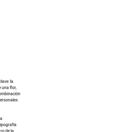
lave: la
 una flor,
combinación
personales
na
tipografía
ro de la