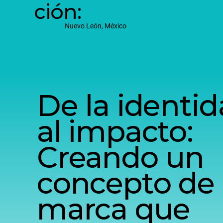
ción:
Nuevo León, México
De la identi
al impacto:
Creando un
concepto de
marca que