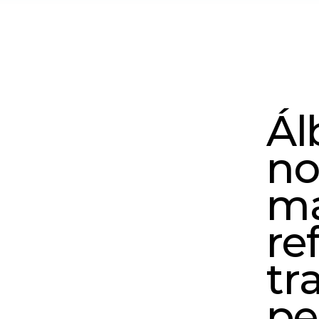
Ál
no
ma
ref
tr
pe