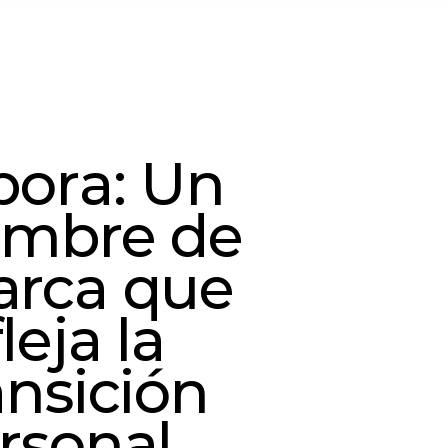
bora: Un
mbre de
rca que
leja la
ansición
rsonal.