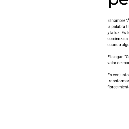
El nombre “Á
la palabra t
y la luz. E
comienza a 
cuando algo 
El slogan “
valor de ma
En conjunto
transformac
florecimient