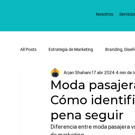
Nosotros
Servicio
All Posts
Estrategia de Marketing
Branding, Diseñ
Arjan Shahani
17 abr 2024
4 min de 
Redes Sociales y Marketing Digital
Publicidad Dig
Moda pasajera
Cómo identifi
pena seguir
Diferencia entre moda pasajera vs
de marketing.