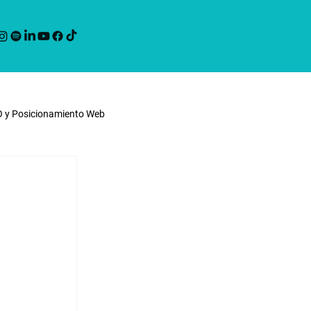
O y Posicionamiento Web
ting
Noticias Werko