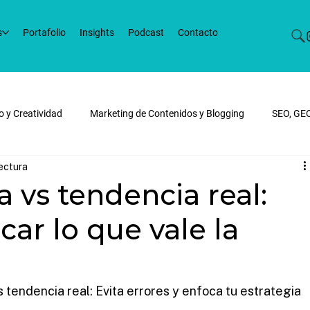
s
Portafolio
Insights
Podcast
Contacto
o y Creatividad
Marketing de Contenidos y Blogging
SEO, GE
lectura
ital y SEM
E-commerce y Desarrollo Web
Tendencias de Marke
 vs tendencia real:
car lo que vale la
 tendencia real: Evita errores y enfoca tu estrategia 