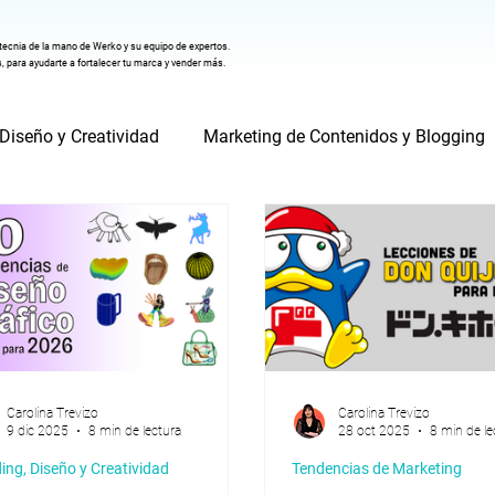
tecnia de la mano de Werko y su equipo de expertos.
, para ayudarte a fortalecer tu marca y vender más.
 Diseño y Creatividad
Marketing de Contenidos y Blogging
dad Digital y SEM
E-commerce y Desarrollo Web
Tende
Carolina Trevizo
Carolina Trevizo
9 dic 2025
8 min de lectura
28 oct 2025
8 min de le
ing, Diseño y Creatividad
Tendencias de Marketing