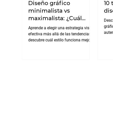
Diseño gráfico
10 
minimalista vs
dis
maximalista: ¿Cuál
Desc
funciona mejor?
gráf
Aprende a elegir una estrategia visual
auten
efectiva más allá de las tendencias y
desaf
descubre cuál estilo funciona mejor
para tu marca: ¿diseño gráfico
minimalista vs maximalista?