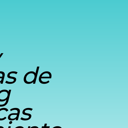
as de
g
cas