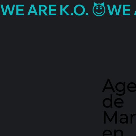
WE ARE K.O. 😈
Age
de
Mar
en