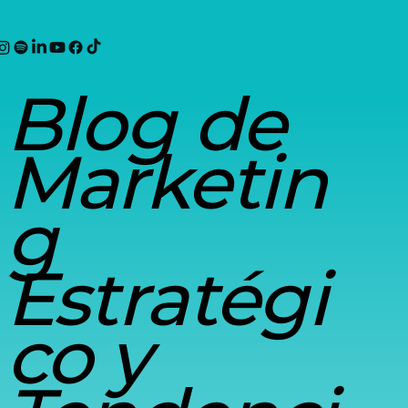
Blog de
Marketin
g
Estratégi
co y