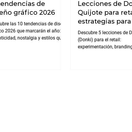
tendencias de
Lecciones de D
eño gráfico 2026
Quijote para reta
estrategias par
ubre las 10 tendencias de diseño
al cliente en el 
ico 2026 que marcarán el año:
Descubre 5 lecciones de D
ticidad, nostalgia y estilos que
(Donki) para el retail:
ían la perfección de la IA.
experimentación, branding
experiencia de compra y 
para poner al cliente prim