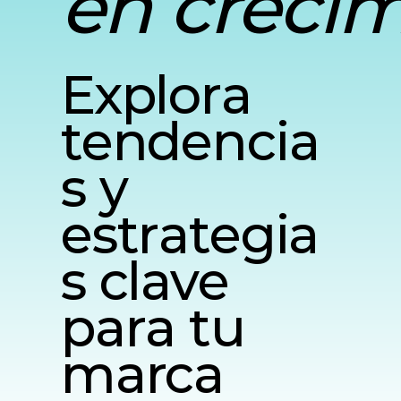
en creci
Explora
tendencia
s y
estrategia
s clave
para tu
marca