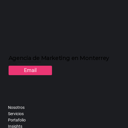
Moda pasajera vs tendencia real:
Cómo identificar lo que vale la pena
seguir
Agencia de Marketing en Monterrey
Av. Ignacio Morones Prieto 2916, Col. Del Carmen. 64710. Monterrey, N.L.
+52 (81) 2323-3310
Email
Nosotros
Servicios
Portafolio
Insights