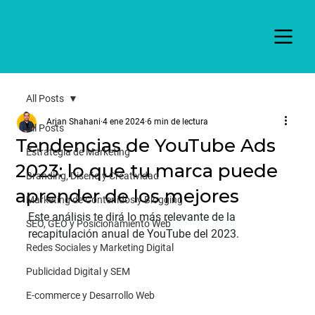
All Posts
Arjan Shahani
4 ene 2024
6 min de lectura
All Posts
Tendencias de YouTube Ads
Estrategia de Marketing
2023: lo que tu marca puede
Branding, Diseño y Creatividad
aprender de los mejores
Marketing de Contenidos y Blogging
Este análisis te dirá lo más relevante de la 
SEO, GEO y Posicionamiento Web
recapitulación anual de YouTube del 2023.
Redes Sociales y Marketing Digital
Publicidad Digital y SEM
E-commerce y Desarrollo Web