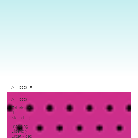
All Posts
All Posts
Estrategia
de
Marketing
Branding,
Diseño y
Creatividad