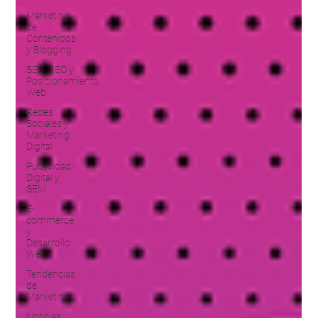
Marketing
de
Contenidos
y Blogging
SEO, GEO y
Posicionamiento
Web
Redes
Sociales y
Marketing
Digital
Publicidad
Digital y
SEM
E-
commerce
y
Desarrollo
Web
Tendencias
de
Marketing
Noticias