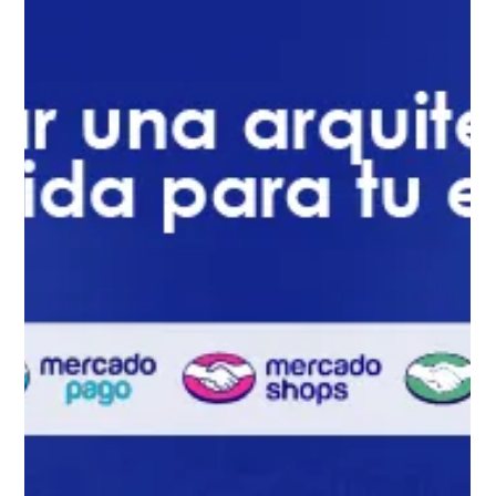
24 jun 2025
7 min de lectura
Branding, Diseño y Creatividad
Charlotte Hornets: un caso de
branding deportivo exitoso que
conquistó sin títulos
Descubre cómo los Charlotte Hornets se convirtieron en
un ícono del branding deportivo exitoso sin ganar títulos.
Un caso único de diseño, moda y estrategia de marca
que transformó el merchandising de deportes.