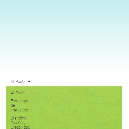
All Posts
All Posts
Estrategia
de
Marketing
Branding,
Diseño y
Creatividad