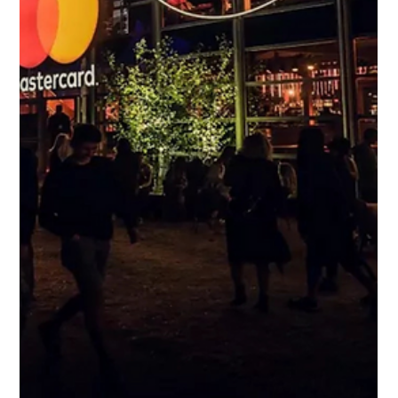
Arjan Shahani
26 sept 2024
6 min de lectura
Estrategia de Marketing
Modelo de Arquitectura de Marca:
La brújula del éxito para tu marca
Entenderemos mejor a una marca cuando ciertos
elementos que solo veríamos a través de una radiografía,
se mantienen constantes y es por eso