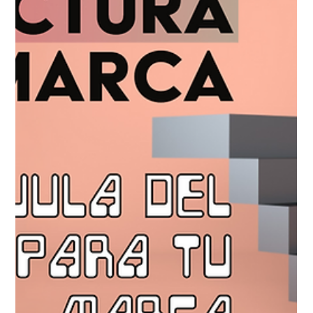
Arjan Shahani
28 abr 2025
6 min de lectura
Branding, Diseño y Creatividad
La psicología del branding: ¿por
qué la gente compra (o no) tu
marca?
Descubre cómo aplicar psicología al branding para
conectar con tu audiencia y construir una marca que deje
huella.