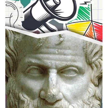
Carolina Trevizo
10 jun 2025
6 min de lectura
Estrategia de Marketing
Cómo crear una arquitectura de
marca sólida para tu empresa
Crea una arquitectura de marca sólida para tu empresa.
Aprende los elementos clave, errores comunes y cómo
construir una marca coherente y escalable.