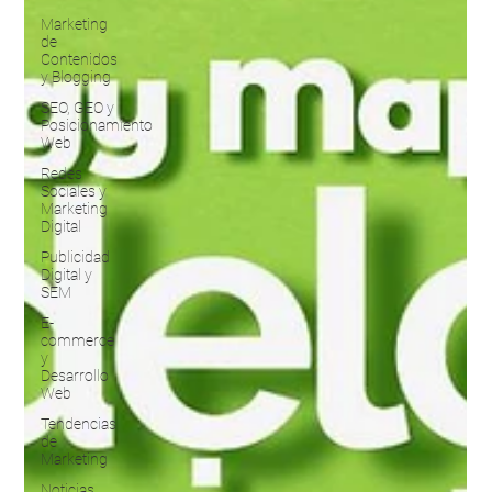
Marketing
de
Contenidos
y Blogging
SEO, GEO y
Posicionamiento
Web
Redes
Sociales y
Marketing
Digital
Publicidad
Digital y
SEM
E-
commerce
y
Desarrollo
Web
Tendencias
de
Marketing
Noticias